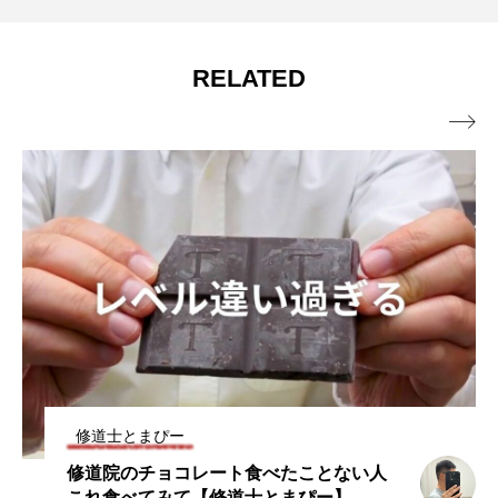
【教会の基本】いまさら聞けない修道士
2026.07.08
宅街にそびえる美しい聖堂【東京都杉並
RELATED
とは？神父・シスターとの違いをやさし
区】

く紹介
修道士とまぴー
修道院のチョコレート食べたことない人
これ食べてみて【修道士とまぴー】