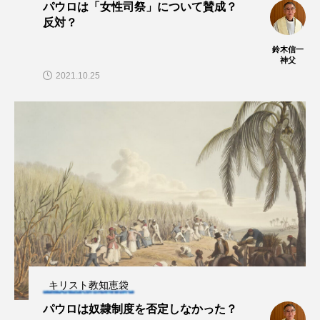
パウロは「女性司祭」について賛成？
反対？
鈴木信一
神父
2021.10.25
キリスト教知恵袋
パウロは奴隷制度を否定しなかった？