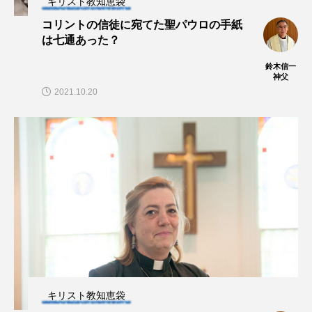
キリスト教知恵袋
コリントの信徒に宛てた聖パウロの手紙
は七通あった？
鈴木信一
神父
2021.10.20
キリスト教知恵袋