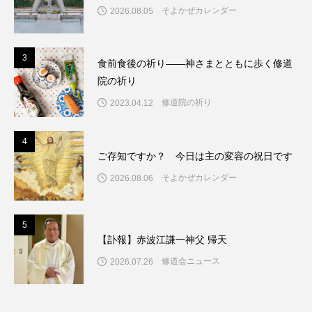
そよかぜカレンダー
2026.08.05
3
3
食前食後の祈り――神さまとともに歩く修道
院の祈り
修道院の祈り
2023.04.12
4
4
ご存知ですか？ 今日は主の変容の祝日です
そよかぜカレンダー
2026.08.06
5
5
【訃報】赤波江謙一神父 帰天
修道会ニュース
2026.07.26