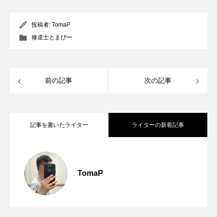
投稿者:
TomaP
修道士とまぴー
前の記事
次の記事
記事を書いたライター
ライターの新着記事
信者じゃなくても教会に行っていいの？
2026.07.29
TomaP
【教会巡礼】カトリック下井草教会｜住
2026.07.15
第2弾【教会に近づく6つのヒント】