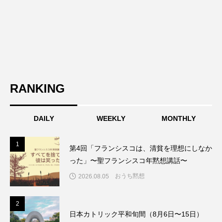
RANKING
DAILY
WEEKLY
MONTHLY
1
1
第4回「フランシスコは、清貧を理想にしなか
った」〜聖フランシスコ年黙想講話〜
おうち黙想
2026.08.05
2
2
日本カトリック平和旬間（8月6日〜15日）