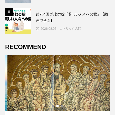
5
5
第254回 第七の掟「貧しい人々への愛」【動
画で学ぶ】
カトリック入門
2026.08.06
RECOMMEND