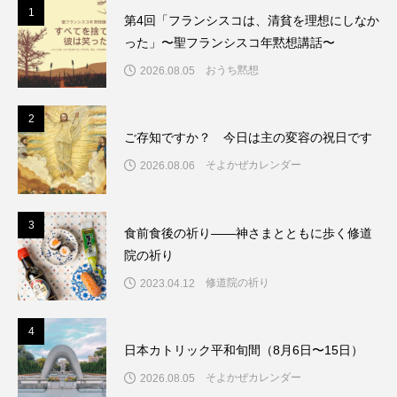
1
1
第4回「フランシスコは、清貧を理想にしなか
った」〜聖フランシスコ年黙想講話〜
おうち黙想
2026.08.05
2
2
ご存知ですか？ 今日は主の変容の祝日です
そよかぜカレンダー
2026.08.06
3
3
食前食後の祈り――神さまとともに歩く修道
院の祈り
修道院の祈り
2023.04.12
4
4
日本カトリック平和旬間（8月6日〜15日）
そよかぜカレンダー
2026.08.05