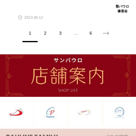
聖パウロ
修道会
2023.06.12
1
2
3
…
6