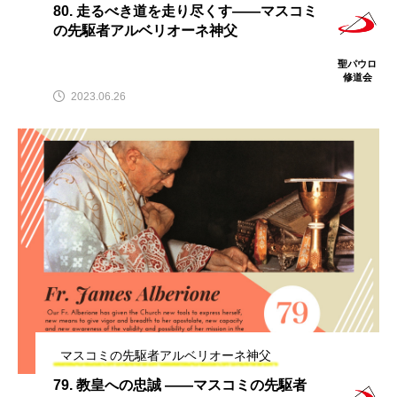
80. 走るべき道を走り尽くす――マスコミ
の先駆者アルベリオーネ神父
聖パウロ
修道会
2023.06.26
マスコミの先駆者アルベリオーネ神父
79. 教皇への忠誠 ――マスコミの先駆者